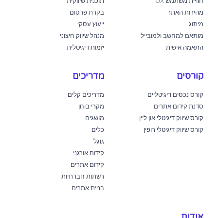
חוויית משתמש UX
תוכנית שיווקית
מהירות האתר
בקרת פרסום
מיתוג
ייעוץ עסקי
מותאם למחשב ולמובייל
מנהל שיווק חיצוני
התאמה אישית
יזמות דיגיטלית
קורסים
מדריכים
קורס נכסים דיגיטליים
מדריכים קלים
סדנת קידום אתרים
מקרי בוחן
קורס שיווק דיגיטלי און ליין
מושגים
קורס שיווק דיגיטלי רופין
כלים
גוגל
קידום אורגני
קידום אתרים
רשתות חברתיות
בניית אתרים
אודות