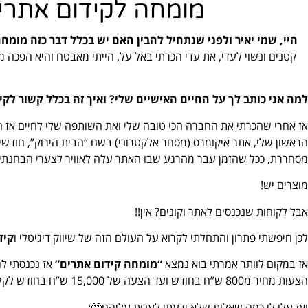
מומחה לקידום אתרים
היי, שמי יאיר ולפני שנתחיל להבין האם יש בכלל דבר כזה מומח
קטנים ונשוי לעדי, את עדי הכרתי באל על, הייתי מאבטח והיא הפכה
למה אני כותב לך על החיים האישיים שלי? ואיך זה בכלל קשור לקי
אז אחרי שהכרתי את החברה הכי טובה שלי ואת השותפה שלי לחיים אז הס
הראשון שלי, אתר איקומרס (מסחר אלקטרוני) בשם “הבית הירוק”, חודשים
מסחררת, ככל שהזמן עבר מהרגע שבו האתר עלה לאוויר לצערי הבחנתי 
מוצרים יש!
אבל לקוחות שנכנסים לאתר וקונים? אין!!
לכן חיפשתי פתרון והתחלתי לקרוא על העולם הזה של שיווק דיגיטלי ו
קיד
אז במקום לוותר אמרתי בוא נמצא
“מומחה קידום אתרים”
אז נכנסתי לג
הצעות מחיר מ800 ש”ח בחודש ועד הצעה של 15,000 ש”ח בחודש לקידום האתר שלי בגוגל בצורה אורגנית.
ואז עלו לי כמה שאלות שלא ידעתי לענות עליהם🤔: