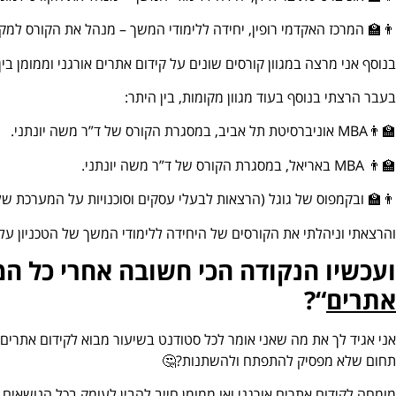
👨‍🏫 המרכז האקדמי רופין, יחידה ללימודי המשך – מנהל את הקורס למקצו
בנוסף אני מרצה במגוון קורסים שונים על קידום אתרים אורגני וממומן בין
בעבר הרצתי בנוסף בעוד מגוון מקומות, בין היתר:
👨‍🏫MBA אוניברסיטת תל אביב, במסגרת הקורס של ד”ר משה יונתני.
👨‍🏫 MBA באריאל, במסגרת הקורס של ד”ר משה יונתני.
👨‍🏫 ובקמפוס של גוגל (הרצאות לבעלי עסקים וסוכנויות על המערכת של
והרצאתי וניהלתי את הקורסים של היחידה ללימודי המשך של הטכניון על שיווק 
ועכשיו הנקודה הכי חשובה אחרי כל ה
אתרים
“?
אני אגיד לך את מה שאני אומר לכל סטודנט בשיעור מבוא לקידום אתרים 
תחום שלא מפסיק להתפתח ולהשתנות?🤔
מומחה לקידום אתרים אורגני ואו ממומן חייב להבין לעומק בכל הנושאים 