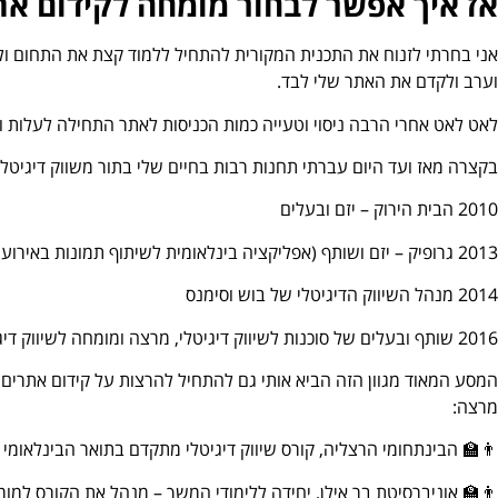
אז איך אפשר לבחור מומחה לקידום את
אני בחרתי לזנוח את התכנית המקורית להתחיל ללמוד קצת את התחום ול
וערב ולקדם את האתר שלי לבד.
לאט לאט אחרי הרבה ניסוי וטעייה כמות הכניסות לאתר התחילה לעלות וגם ההכנסות, העסק ג
בקצרה מאז ועד היום עברתי תחנות רבות בחיים שלי בתור משווק דיגיטלי,
2010 הבית הירוק – יזם ובעלים
2013 גרופיק – יזם ושותף (אפליקציה בינלאומית לשיתוף תמונות באירועים)
2014 מנהל השיווק הדיגיטלי של בוש וסימנס
2016 שותף ובעלים של סוכנות לשיווק דיגיטלי, מרצה ומומחה לשיווק דיגיטלי.
המסע המאוד מגוון הזה הביא אותי גם להתחיל להרצות על קידום אתרים וש
מרצה:
👨‍🏫 הבינתחומי הרצליה, קורס שיווק דיגיטלי מתקדם בתואר הבינלאומי ו
👨‍🏫 אוניברסיטת בר אילן, יחידה ללימודי המשך – מנהל את הקורס למו