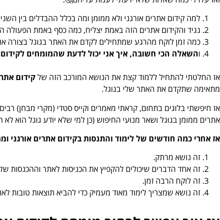
למה קידום אתרים אורגני ולא ממומן ומה בכלל ההבדלים בין השניים? אולי צר
נגיד והקידום אתרים הזה באמת יצליח, כמה כסף באמת הפעולה הזא
כמה זמן לוקח מהרגע שמתחילים לקדם את האתר בגוגל בצורה או
ו
השאלה הכי חשובה, איך אני יכול לדעת שהמומחים לקידום 
אז החלטתי להתחיל ללמוד קצת את הנושא המורכב הזה של
קידום אתרי
מתאימה שתקדם את האתר שלי בגוגל.
אז חיפשתי בלוגים בתחום, קראתי מאמרים וקייס סטדי (מקרי מבחן) רבים ב
אתרים ממומן בגוגל ושאר מנועי החיפוש (כן למי שלא יודע גוגל הוא לא ה
אז אחרי כמה חודשים של לימוד והתנסות בקידום אתרים אורגני וממומן על האתר
זה נושא מרתק.
זה אחד הדברים שיכולים להקפיץ את הכניסות לאתר וההכנסות של
זה לוקח הרבה זמן.
זה נושא שמצריך לימוד מאוד מעמיק כדי להביא תוצאות טובות לאור