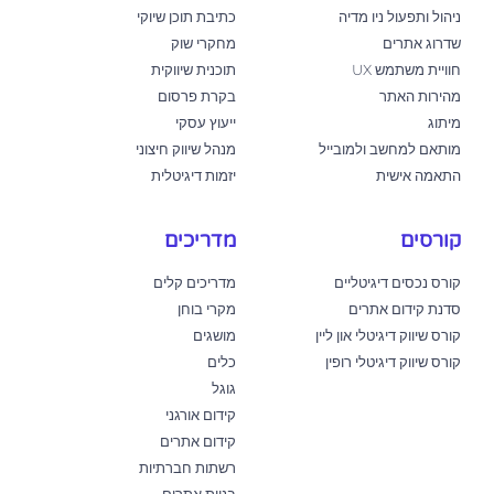
ניהול ותפעול ניו מדיה
כתיבת תוכן שיוקי
שדרוג אתרים
מחקרי שוק
חוויית משתמש UX
תוכנית שיווקית
מהירות האתר
בקרת פרסום
מיתוג
ייעוץ עסקי
מותאם למחשב ולמובייל
מנהל שיווק חיצוני
התאמה אישית
יזמות דיגיטלית
קורסים
מדריכים
קורס נכסים דיגיטליים
מדריכים קלים
סדנת קידום אתרים
מקרי בוחן
קורס שיווק דיגיטלי און ליין
מושגים
קורס שיווק דיגיטלי רופין
כלים
גוגל
קידום אורגני
קידום אתרים
רשתות חברתיות
בניית אתרים