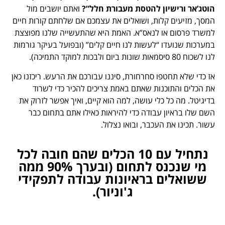
הוטג’אר ורישיון להטסת מעבורת חלל”?
ואתם יושבים מול
המסך, מזיעים קלות, ושואלים את עצמכם אם שלחתם קורות חיים
למשרד פרסום או לנאס”א. האמת היא שהתעשייה שלנו מפוצצת
במערכות שנועדו “לעשות לנו חיים קלים” (ובפועל בעיקר גורמות
לנו לשכוח 80 סיסמאות שונות ביום ולבכות למוקד התמיכה).
אז כדי שלא תחטפו סחרחורת, סיננו עבורכם את הרעש. ריכזנו כאן
את הכלים והתוכנות שאתם באמת צריכים להכיר כדי לשרוד
בדיגיטל. מה כל כלי עושה, למה הוא קיים, ואיך אפשר לזרוק את
השם שלו בראיון עבודה כדי להיראות כאילו אתם בתחום כבר
עשור. תכינו את העכבר, ובואו נצלול.
נתחיל עם 10 הכלים שהם חובה לכל
מי שנכנס לתחום (ובערך 90% ממה
ששואלים בראיונות עבודה לתפקידי
ג'וניור).