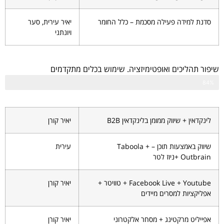
סדנת למידה פעילה מסכמת – כלל החומר
יאיר עירית, סער
ויונתני
שיפור תהליכים ואופטימיזציה. שימוש בכלים מתקדמים
84%
לינקדאין + שיווק ממומן בלינקדאין B2B
יאיר קורן
שיווק באמצעות תוכן – Taboola +
עירית
Outbrain +ניוז לטר
Facebook Live + Youtube + טוויטר +
יאיר קורן
אפליקציות למסרים מיידים
אפייליט מרקטינג + מסחר אלקטרוני
יאיר קורן