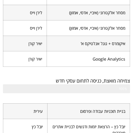
מסחר אלקטרוני (איביי, אדסי, אמזון)
לירן וייס
מסחר אלקטרוני (איביי, אדסי, אמזון)
לירן וייס
איקומרס + גוגל אנלטיקס א’
יאיר קורן
Google Analytics
יאיר קורן
צמיחה מואצת, כניסה לתחום עסקי חדש
100%
בניית תוכניות עבודה ופרסום
עירית
יובל כץ – הרצאת יזמות ודגשים לבניית אתרים
יובל כץ
מורכבים