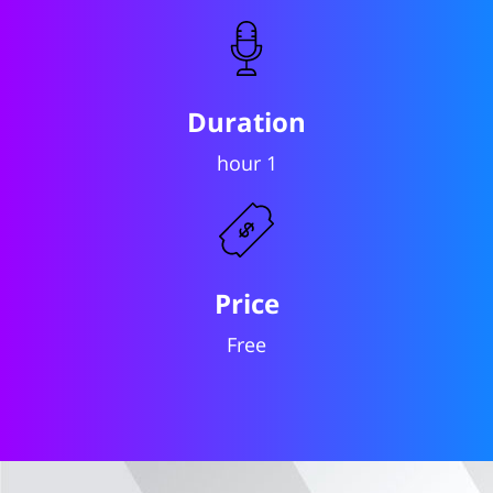
Duration
1 hour
Price
Free