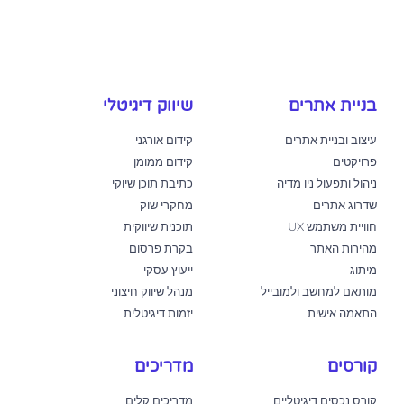
בניית אתרים
שיווק דיגיטלי
עיצוב ובניית אתרים
קידום אורגני
פרויקטים
קידום ממומן
ניהול ותפעול ניו מדיה
כתיבת תוכן שיוקי
שדרוג אתרים
מחקרי שוק
חוויית משתמש UX
תוכנית שיווקית
מהירות האתר
בקרת פרסום
מיתוג
ייעוץ עסקי
מותאם למחשב ולמובייל
מנהל שיווק חיצוני
התאמה אישית
יזמות דיגיטלית
קורסים
מדריכים
קורס נכסים דיגיטליים
מדריכים קלים