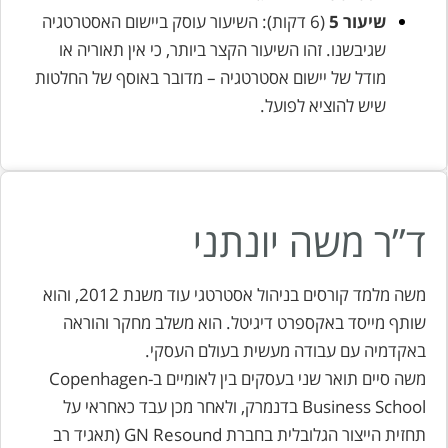
שיעור 5
(6 דקות): השיעור עוסק ביישום האסטרטגיה
שגיבשנו. זהו השיעור הקצר ביותר, כי אין תאוריה או
מודל של יישום אסטרטגיה – מדובר באוסף של החלטות
שיש להוציא לפועל.
ד”ר משה יונתני
משה מלמד קורסים בניהול אסטרטגי עוד משנת 2012, והוא
שותף מייסד באקספרט דיגיטל. הוא משלב מחקר והוראה
באקדמיה עם עבודה מעשית בעולם העסקי.
משה סיים
תואר שני בעסקים בין לאומיים ב-Copenhagen
Business School בדנמרק, ולאחר מכן עבד כאחראי על
תחזית הייצור הגלובלית בחברת GN Resound (תאגיד רב