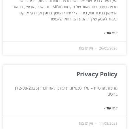
היי, נעים להכיר שמי יאיר ואני מרצה ומומחה לשיווק דיגיטלי, אני
מרצה במגוון רחב מאוד של מקומות (MBA בתל אביב, אריאל, בתואר
הראשון בבינתחומי, ביחידה ללימודי המשך ברופין ועוד) קליק קטן
ונעזור לעסק שלך להגיע הכי רחוק שאפשר
קרא עוד »
26/05/2026
אין תגובות
Privacy Policy
מדיניות פרטיות – גולד טכנולוגיות עודכן לאחרונה: ‎[12-08-2025]
ברוכים
קרא עוד »
11/08/2025
אין תגובות